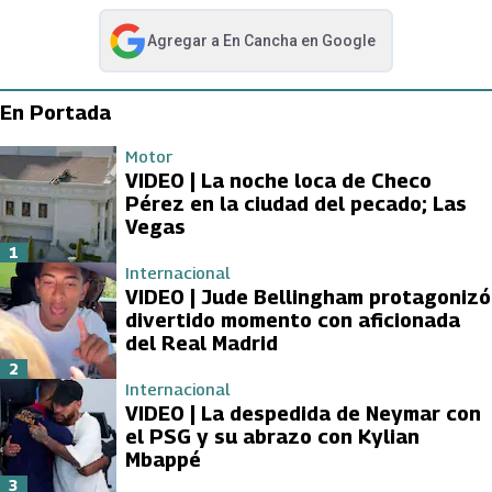
Agregar a
En Cancha
en Google
abre en nueva pestaña
En Portada
Motor
VIDEO | La noche loca de Checo
Pérez en la ciudad del pecado; Las
Vegas
1
Internacional
VIDEO | Jude Bellingham protagonizó
divertido momento con aficionada
del Real Madrid
2
Internacional
VIDEO | La despedida de Neymar con
el PSG y su abrazo con Kylian
Mbappé
3