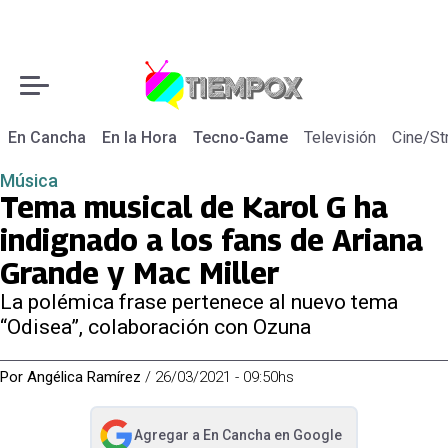
En Cancha
En la Hora
Tecno-Game
Televisión
Cine/St
Música
Tema musical de Karol G ha
indignado a los fans de Ariana
Grande y Mac Miller
La polémica frase pertenece al nuevo tema
“Odisea”, colaboración con Ozuna
Por
Angélica Ramírez
/
26/03/2021 - 09:50hs
Agregar a
En Cancha
en Google
abre en nueva pestaña