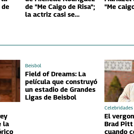
 de
de "Me Caigo de Risa";
"Me caigo
la actriz casi se
desmaya
Beisbol
Field of Dreams: La
película que construyó
un estadio de Grandes
Ligas de Beisbol
Celebridades
rey
El vergo
 la
Brad Pit
órico
cuando c