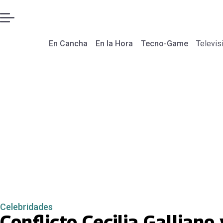
En Cancha
En la Hora
Tecno-Game
Televis
Celebridades
Conflicto Cecilia Galliano