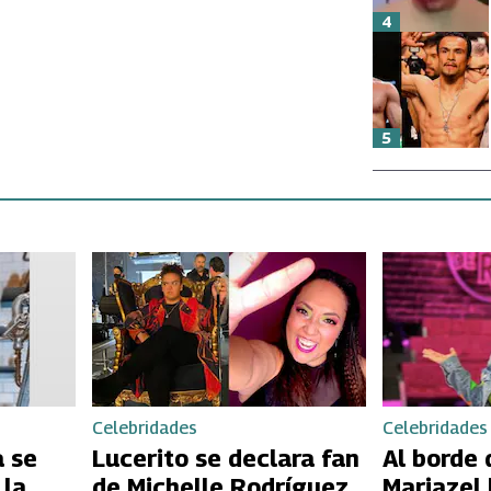
4
5
Celebridades
Celebridades
 se
Lucerito se declara fan
Al borde 
 la
de Michelle Rodríguez
Mariazel 