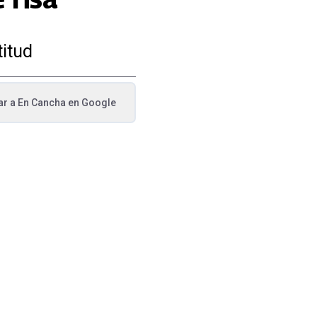
titud
ar a
En Cancha
en Google
va pestaña