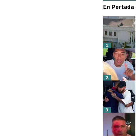
En Portada
1
2
3