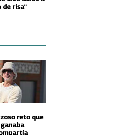
 de risa"
nzoso reto que
t ganaba
ompartía