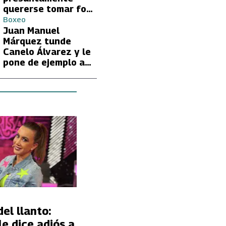
quererse tomar foto
con Lionel Messi
Boxeo
Juan Manuel
Márquez tunde
Canelo Álvarez y le
pone de ejemplo a
David Benavidez
del llanto:
le dice adiós a