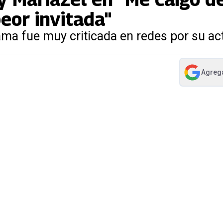
eor invitada"
rama fue muy criticada en redes por su ac
Agreg
abre en nue