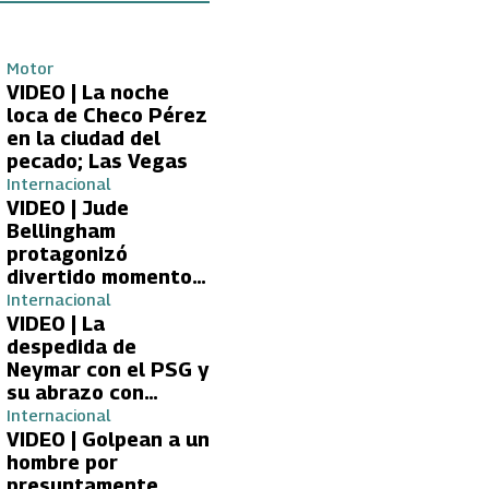
Motor
VIDEO | La noche
loca de Checo Pérez
en la ciudad del
pecado; Las Vegas
Internacional
VIDEO | Jude
Bellingham
protagonizó
divertido momento
con aficionada del
Internacional
Real Madrid
VIDEO | La
despedida de
Neymar con el PSG y
su abrazo con
Kylian Mbappé
Internacional
VIDEO | Golpean a un
hombre por
presuntamente