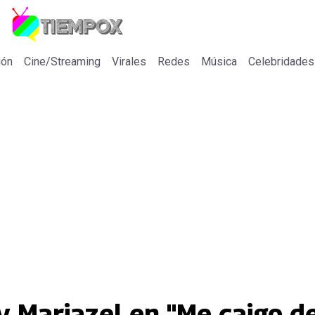
ión
Cine/Streaming
Virales
Redes
Música
Celebridades
 y Mariazel en "Me caigo de