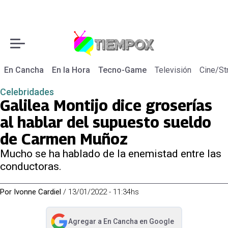
En Cancha
En la Hora
Tecno-Game
Televisión
Cine/St
Celebridades
Galilea Montijo dice groserías
al hablar del supuesto sueldo
de Carmen Muñoz
Mucho se ha hablado de la enemistad entre las
conductoras.
Por
Ivonne Cardiel
/
13/01/2022 - 11:34hs
Agregar a
En Cancha
en Google
abre en nueva pestaña