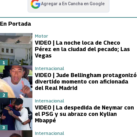
Agregar a
En Cancha
en Google
abre en nueva pestaña
En Portada
Motor
VIDEO | La noche loca de Checo
Pérez en la ciudad del pecado; Las
Vegas
1
Internacional
VIDEO | Jude Bellingham protagonizó
divertido momento con aficionada
del Real Madrid
2
Internacional
VIDEO | La despedida de Neymar con
el PSG y su abrazo con Kylian
Mbappé
3
Internacional