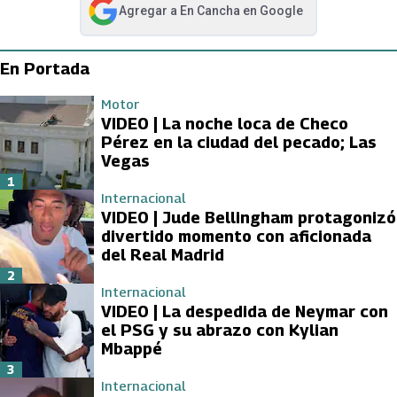
Agregar a
En Cancha
en Google
abre en nueva pestaña
En Portada
Motor
VIDEO | La noche loca de Checo
Pérez en la ciudad del pecado; Las
Vegas
1
Internacional
VIDEO | Jude Bellingham protagonizó
divertido momento con aficionada
del Real Madrid
2
Internacional
VIDEO | La despedida de Neymar con
el PSG y su abrazo con Kylian
Mbappé
3
Internacional