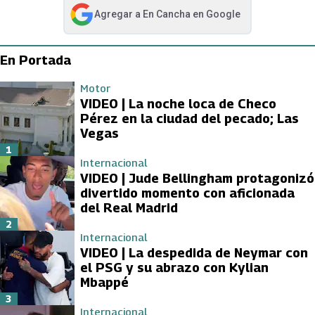
Agregar a
En Cancha
en Google
abre en nueva pestaña
En Portada
Motor
VIDEO | La noche loca de Checo
Pérez en la ciudad del pecado; Las
Vegas
1
Internacional
VIDEO | Jude Bellingham protagonizó
divertido momento con aficionada
del Real Madrid
2
Internacional
VIDEO | La despedida de Neymar con
el PSG y su abrazo con Kylian
Mbappé
3
Internacional