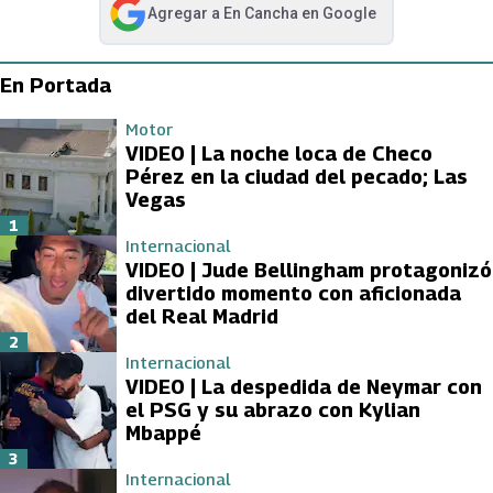
Agregar a
En Cancha
en Google
abre en nueva pestaña
En Portada
Motor
VIDEO | La noche loca de Checo
Pérez en la ciudad del pecado; Las
Vegas
1
Internacional
VIDEO | Jude Bellingham protagonizó
divertido momento con aficionada
del Real Madrid
2
Internacional
VIDEO | La despedida de Neymar con
el PSG y su abrazo con Kylian
Mbappé
3
Internacional