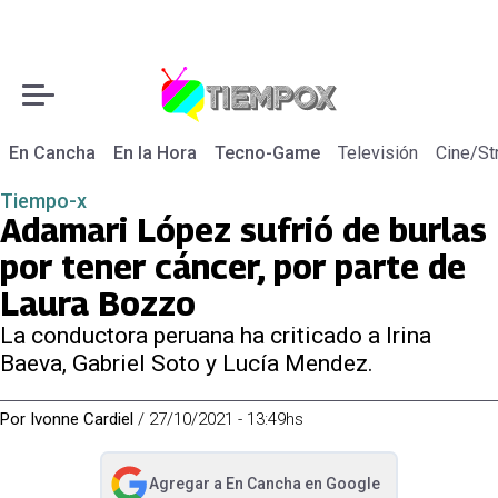
En Cancha
En la Hora
Tecno-Game
Televisión
Cine/St
Tiempo-x
Adamari López sufrió de burlas
por tener cáncer, por parte de
Laura Bozzo
La conductora peruana ha criticado a Irina
Baeva, Gabriel Soto y Lucía Mendez.
Por
Ivonne Cardiel
/
27/10/2021 - 13:49hs
Agregar a
En Cancha
en Google
abre en nueva pestaña