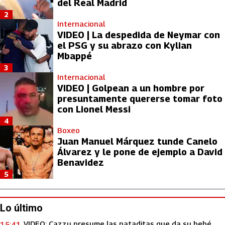
del Real Madrid
2
Internacional
VIDEO | La despedida de Neymar con
el PSG y su abrazo con Kylian
Mbappé
3
Internacional
VIDEO | Golpean a un hombre por
presuntamente quererse tomar foto
con Lionel Messi
4
Boxeo
Juan Manuel Márquez tunde Canelo
Álvarez y le pone de ejemplo a David
Benavidez
5
Lo último
VIDEO: Cazzu presume las pataditas que da su bebé
15:41