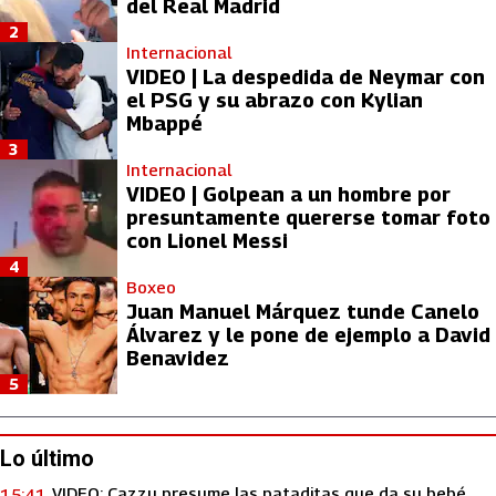
del Real Madrid
2
Internacional
VIDEO | La despedida de Neymar con
el PSG y su abrazo con Kylian
Mbappé
3
Internacional
VIDEO | Golpean a un hombre por
presuntamente quererse tomar foto
con Lionel Messi
4
Boxeo
Juan Manuel Márquez tunde Canelo
Álvarez y le pone de ejemplo a David
Benavidez
5
Lo último
VIDEO: Cazzu presume las pataditas que da su bebé
15:41