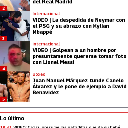
del Real Madrid
2
Internacional
VIDEO | La despedida de Neymar con
el PSG y su abrazo con Kylian
Mbappé
3
Internacional
VIDEO | Golpean a un hombre por
presuntamente quererse tomar foto
con Lionel Messi
4
Boxeo
Juan Manuel Márquez tunde Canelo
Álvarez y le pone de ejemplo a David
Benavidez
5
Lo último
VIDEO: Cazzu presume las pataditas que da su bebé
15:41