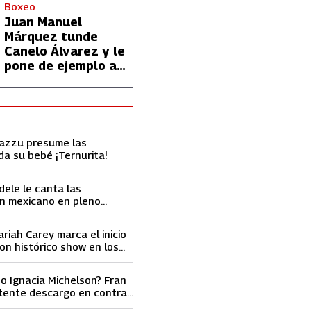
con Lionel Messi
Boxeo
Juan Manuel
Márquez tunde
Canelo Álvarez y le
pone de ejemplo a
David Benavidez
Cazzu presume las
da su bebé ¡Ternurita!
dele le canta las
n mexicano en pleno
ace llorar
ariah Carey marca el inicio
on histórico show en los
ard 2023
o Ignacia Michelson? Fran
tente descargo en contra