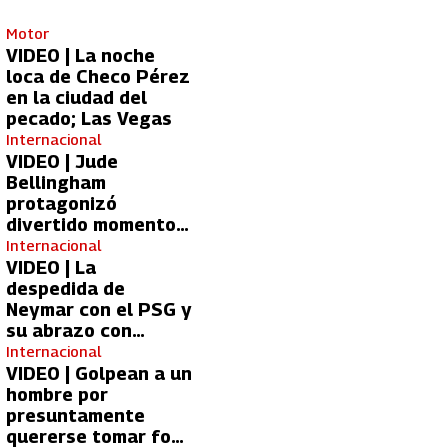
Motor
VIDEO | La noche
loca de Checo Pérez
en la ciudad del
pecado; Las Vegas
Internacional
VIDEO | Jude
Bellingham
protagonizó
divertido momento
con aficionada del
Internacional
Real Madrid
VIDEO | La
despedida de
Neymar con el PSG y
su abrazo con
Kylian Mbappé
Internacional
VIDEO | Golpean a un
hombre por
presuntamente
quererse tomar foto