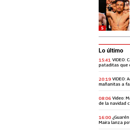
5
Lo último
VIDEO: 
15:41
pataditas que 
VIDEO: A
20:19
mañanitas a fa
concierto, lo h
Video: M
08:06
de la navidad c
Premios Billbo
¿Guarén 
16:00
Maira lanza po
de ex amiga