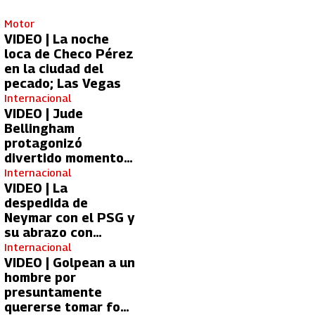
Motor
VIDEO | La noche
loca de Checo Pérez
en la ciudad del
pecado; Las Vegas
Internacional
VIDEO | Jude
Bellingham
protagonizó
divertido momento
con aficionada del
Internacional
Real Madrid
VIDEO | La
despedida de
Neymar con el PSG y
su abrazo con
Kylian Mbappé
Internacional
VIDEO | Golpean a un
hombre por
presuntamente
quererse tomar foto