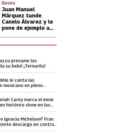
con Lionel Messi
Boxeo
Juan Manuel
Márquez tunde
Canelo Álvarez y le
pone de ejemplo a
David Benavidez
Cazzu presume las
da su bebé ¡Ternurita!
dele le canta las
n mexicano en pleno
ace llorar
ariah Carey marca el inicio
on histórico show en los
ard 2023
o Ignacia Michelson? Fran
tente descargo en contra