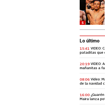
5
Lo último
VIDEO: 
15:41
pataditas que 
VIDEO: A
20:19
mañanitas a fa
concierto, lo h
Video: M
08:06
de la navidad c
Premios Billbo
¿Guarén 
16:00
Maira lanza po
de ex amiga