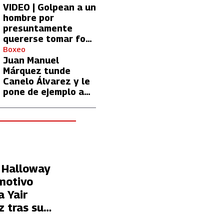
VIDEO | Golpean a un
hombre por
presuntamente
quererse tomar foto
con Lionel Messi
Boxeo
Juan Manuel
Márquez tunde
Canelo Álvarez y le
pone de ejemplo a
David Benavidez
o
 Halloway
motivo
a Yair
 tras su