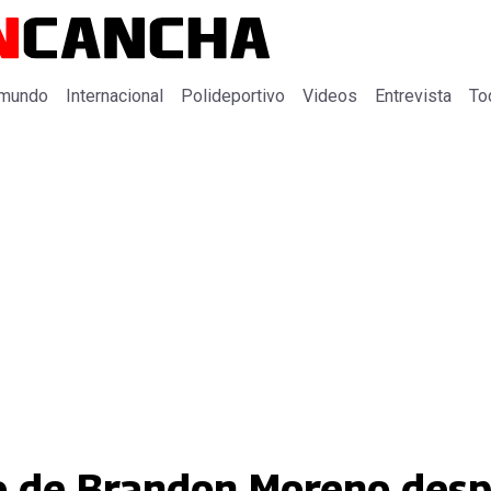
 mundo
Internacional
Polideportivo
Videos
Entrevista
To
so de Brandon Moreno des