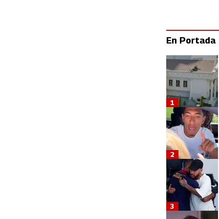
En Portada
1
2
3