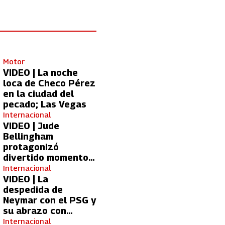
Motor
VIDEO | La noche
loca de Checo Pérez
en la ciudad del
pecado; Las Vegas
Internacional
VIDEO | Jude
Bellingham
protagonizó
divertido momento
con aficionada del
Internacional
Real Madrid
VIDEO | La
despedida de
Neymar con el PSG y
su abrazo con
Kylian Mbappé
Internacional