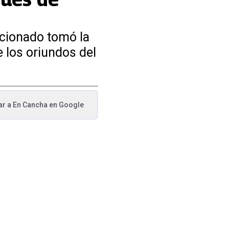
ocionado tomó la
e los oriundos del
ar a
En Cancha
en Google
va pestaña