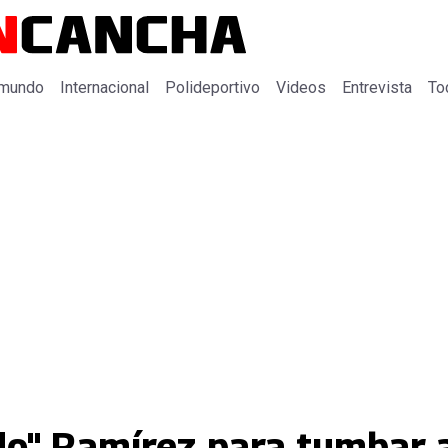
 mundo
Internacional
Polideportivo
Videos
Entrevista
To
rdo" Ramírez para tumbar 