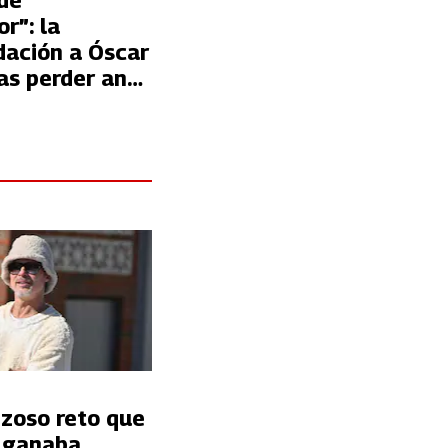
de
r”: la
ación a Óscar
as perder ante
’ Navarrete
nzoso reto que
t ganaba