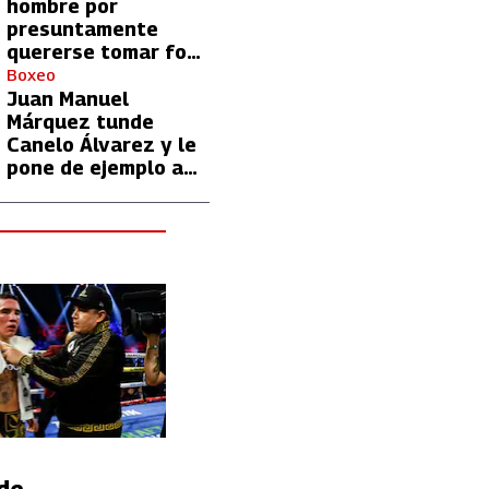
hombre por
presuntamente
quererse tomar foto
con Lionel Messi
Boxeo
Juan Manuel
Márquez tunde
Canelo Álvarez y le
pone de ejemplo a
David Benavidez