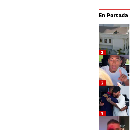
En Portada
1
2
3