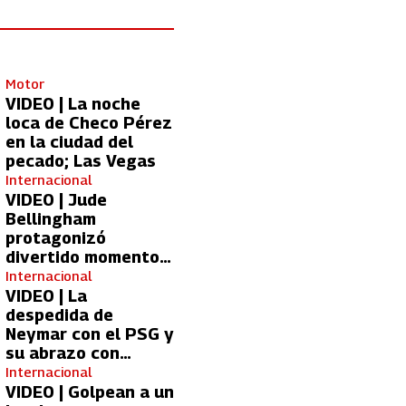
Motor
VIDEO | La noche
loca de Checo Pérez
en la ciudad del
pecado; Las Vegas
Internacional
VIDEO | Jude
Bellingham
protagonizó
divertido momento
con aficionada del
Internacional
Real Madrid
VIDEO | La
despedida de
Neymar con el PSG y
su abrazo con
Kylian Mbappé
Internacional
VIDEO | Golpean a un