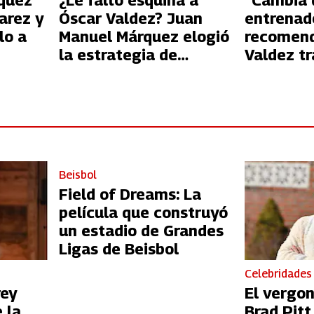
quez
¿Le faltó esquina a
“Cambia 
arez y
Óscar Valdez? Juan
entrenado
lo a
Manuel Márquez elogió
recomend
la estrategia de
Valdez tr
‘Vaquero’ Navarrete
‘Vaquero
Beisbol
Field of Dreams: La
película que construyó
un estadio de Grandes
Ligas de Beisbol
Celebridades
rey
El vergo
 la
Brad Pit