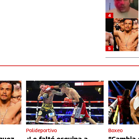
4
5
Polideportivo
Boxeo