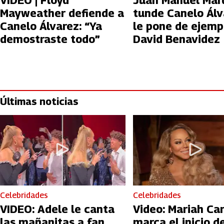
VIDEO | Floyd
Juan Manuel Már
Mayweather defiende a
tunde Canelo Álv
Canelo Álvarez: “Ya
le pone de ejemp
demostraste todo”
David Benavidez
Últimas noticias
Celebridades
Celebridades
VIDEO: Adele le canta
Video: Mariah Ca
las mañanitas a fan
marca el inicio de