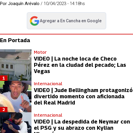
Por
Joaquín Arévalo
/
10/04/2023 - 14:18hs
Agregar a
En Cancha
en Google
abre en nueva pestaña
En Portada
Motor
VIDEO | La noche loca de Checo
Pérez en la ciudad del pecado; Las
Vegas
1
Internacional
VIDEO | Jude Bellingham protagonizó
divertido momento con aficionada
del Real Madrid
2
Internacional
VIDEO | La despedida de Neymar con
el PSG y su abrazo con Kylian