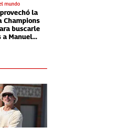
 el mundo
aprovechó la
la Champions
ara buscarle
s a Manuel
i