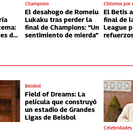
Champions
Chilenos por
El desahogo de Romelu
El Betis 
ría
Lukaku tras perder la
final de 
zema:
final de Champions: “Un
League p
ces del
sentimiento de mierda”
refuerzo
s
Pellegrin
Beisbol
Field of Dreams: La
película que construyó
un estadio de Grandes
Ligas de Beisbol
Celebridades