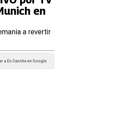
Munich en
emania a revertir
ar a
En Cancha
en Google
va pestaña