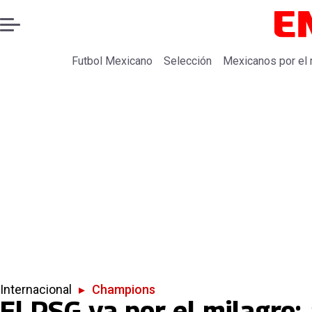
Futbol Mexicano
Selección
Mexicanos por el
Internacional
▸
Champions
El PSG va por el milagro