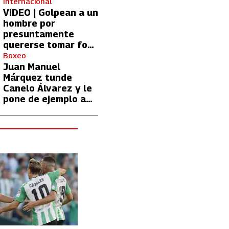
Kylian Mbappé
Internacional
VIDEO | Golpean a un
hombre por
presuntamente
quererse tomar foto
con Lionel Messi
Boxeo
Juan Manuel
Márquez tunde
Canelo Álvarez y le
pone de ejemplo a
David Benavidez