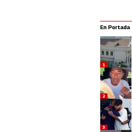
En Portada
1
2
3