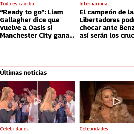
Todo es cancha
Internacional
“Ready to go”: Liam
El campeón de la
Gallagher dice que
Libertadores pod
vuelve a Oasis si
chocar ante Ben
Manchester City gana
así serán los cru
la Champions League
Mundial de Clube
2023
Últimas noticias
Celebridades
Celebridades