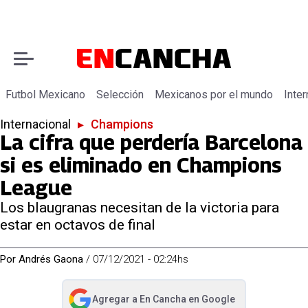
Futbol Mexicano
Selección
Mexicanos por el mundo
Inter
Internacional
▸
Champions
La cifra que perdería Barcelona
si es eliminado en Champions
League
Los blaugranas necesitan de la victoria para
estar en octavos de final
Por
Andrés Gaona
/
07/12/2021 - 02:24hs
Agregar a
En Cancha
en Google
abre en nueva pestaña