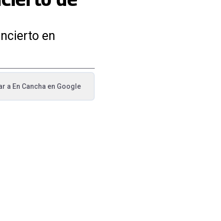
oncierto en
ar a
En Cancha
en Google
va pestaña