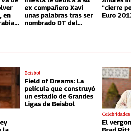
 va de
Iniesta le dedica a su
Andrés In
lver
ex compañero Xavi
"cierre p
, en
unas palabras tras ser
Euro 201
rabia
nombrado DT del
Barcelona
Beisbol
Field of Dreams: La
película que construyó
un estadio de Grandes
Ligas de Beisbol
Celebridades
rey
El vergo
 la
Brad Pit