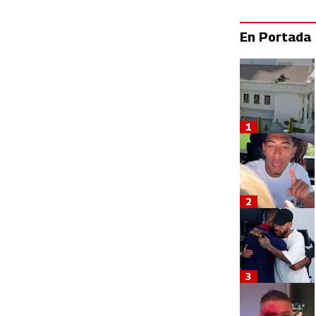
En Portada
1
2
3