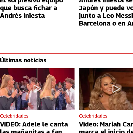
El sorpresivo equipo
Andrés Iniesta se
que busca fichar a
Japón y puede vo
Andrés Iniesta
junto a Leo Messi
Barcelona o en A
Saudita
Últimas noticias
Celebridades
Celebridades
VIDEO: Adele le canta
Video: Mariah Ca
las mañanitas a fan
marca el inicio de