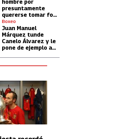
hombre por
presuntamente
quererse tomar foto
con Lionel Messi
Boxeo
Juan Manuel
Márquez tunde
Canelo Álvarez y le
pone de ejemplo a
David Benavidez