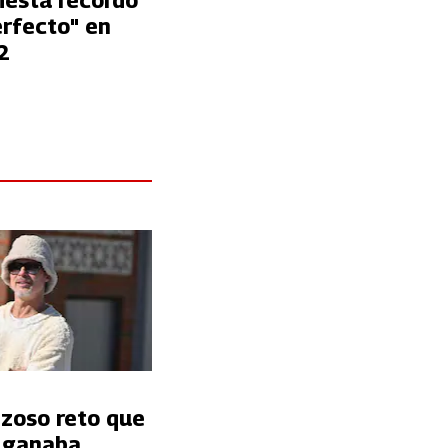
iesta recordó
erfecto" en
2
nzoso reto que
t ganaba