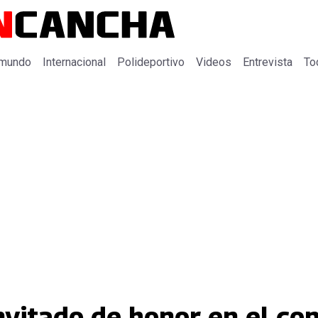
 mundo
Internacional
Polideportivo
Videos
Entrevista
To
invitado de honor en el co