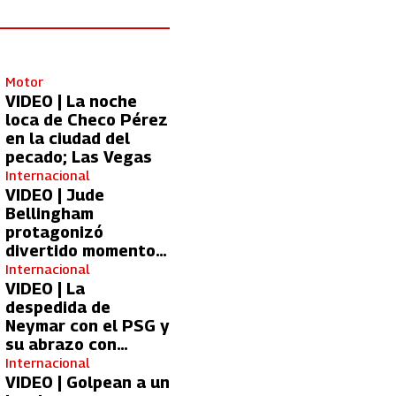
Motor
VIDEO | La noche
loca de Checo Pérez
en la ciudad del
pecado; Las Vegas
Internacional
VIDEO | Jude
Bellingham
protagonizó
divertido momento
con aficionada del
Internacional
Real Madrid
VIDEO | La
despedida de
Neymar con el PSG y
su abrazo con
Kylian Mbappé
Internacional
VIDEO | Golpean a un