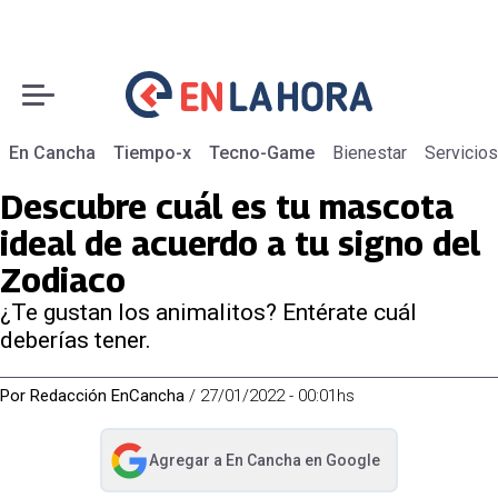
En Cancha
Tiempo-x
Tecno-Game
Bienestar
Servicios
Descubre cuál es tu mascota
ideal de acuerdo a tu signo del
Zodiaco
¿Te gustan los animalitos? Entérate cuál
deberías tener.
Por
Redacción EnCancha
/
27/01/2022 - 00:01hs
Agregar a
En Cancha
en Google
abre en nueva pestaña