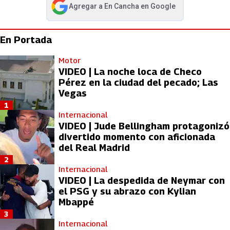
Agregar a
En Cancha
en Google
abre en nueva pestaña
En Portada
Motor
VIDEO | La noche loca de Checo
Pérez en la ciudad del pecado; Las
Vegas
1
Internacional
VIDEO | Jude Bellingham protagonizó
divertido momento con aficionada
del Real Madrid
2
Internacional
VIDEO | La despedida de Neymar con
el PSG y su abrazo con Kylian
Mbappé
3
Internacional