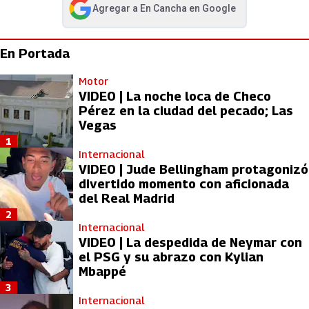
Agregar a
En Cancha
en Google
abre en nueva pestaña
En Portada
Motor
VIDEO | La noche loca de Checo
Pérez en la ciudad del pecado; Las
Vegas
1
Internacional
VIDEO | Jude Bellingham protagonizó
divertido momento con aficionada
del Real Madrid
2
Internacional
VIDEO | La despedida de Neymar con
el PSG y su abrazo con Kylian
Mbappé
3
Internacional