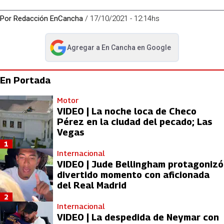
Por
Redacción EnCancha
/
17/10/2021 - 12:14hs
Agregar a
En Cancha
en Google
abre en nueva pestaña
En Portada
Motor
VIDEO | La noche loca de Checo
Pérez en la ciudad del pecado; Las
Vegas
1
Internacional
VIDEO | Jude Bellingham protagonizó
divertido momento con aficionada
del Real Madrid
2
Internacional
VIDEO | La despedida de Neymar con