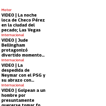
Motor
VIDEO | La noche
loca de Checo Pérez
en la ciudad del
pecado; Las Vegas
Internacional
VIDEO | Jude
Bellingham
protagonizó
divertido momento
con aficionada del
Internacional
Real Madrid
VIDEO | La
despedida de
Neymar con el PSG y
su abrazo con
Kylian Mbappé
Internacional
VIDEO | Golpean a un
hombre por
presuntamente
quererse tomar foto