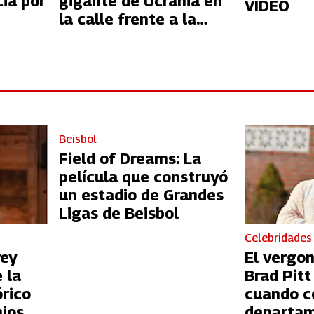
ia por
gigante de Ucrania en
VIDEO
la calle frente a la
embajada de Rusia en
Londres
Beisbol
Field of Dreams: La
película que construyó
un estadio de Grandes
Ligas de Beisbol
Celebridades
rey
El vergo
 la
Brad Pit
órico
cuando c
ios
departam