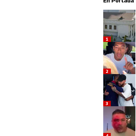
En Portada
1
2
3
4