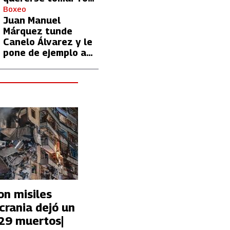
con Lionel Messi
Boxeo
Juan Manuel
Márquez tunde
Canelo Álvarez y le
pone de ejemplo a
David Benavidez
on misiles
crania dejó un
 29 muertos|