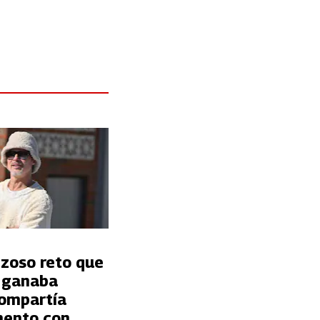
nzoso reto que
t ganaba
ompartía
ento con