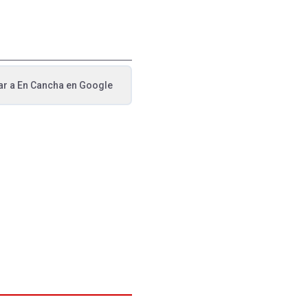
ar a
En Cancha
en Google
va pestaña