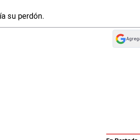
ía su perdón.
Agreg
abre en nue