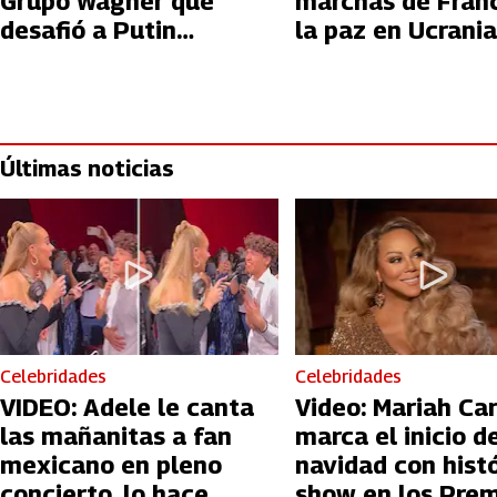
Grupo Wagner que
marchas de Franc
desafió a Putin
la paz en Ucrania
fallecido tras
accidente aéreo en
Rusia?
Últimas noticias
Celebridades
Celebridades
VIDEO: Adele le canta
Video: Mariah Ca
las mañanitas a fan
marca el inicio de
mexicano en pleno
navidad con hist
concierto, lo hace
show en los Prem