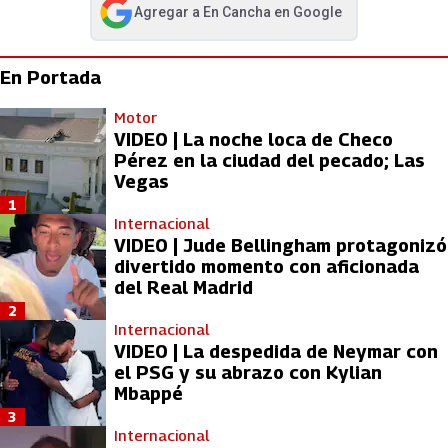
Agregar a
En Cancha
en Google
abre en nueva pestaña
En Portada
Motor
VIDEO | La noche loca de Checo
Pérez en la ciudad del pecado; Las
Vegas
1
Internacional
VIDEO | Jude Bellingham protagonizó
divertido momento con aficionada
del Real Madrid
2
Internacional
VIDEO | La despedida de Neymar con
el PSG y su abrazo con Kylian
Mbappé
3
Internacional