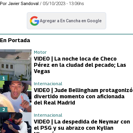
Por
Javier Sandoval
/
05/10/2023 - 13:06hs
Agregar a
En Cancha
en Google
abre en nueva pestaña
En Portada
Motor
VIDEO | La noche loca de Checo
Pérez en la ciudad del pecado; Las
Vegas
1
Internacional
VIDEO | Jude Bellingham protagonizó
divertido momento con aficionada
del Real Madrid
2
Internacional
VIDEO | La despedida de Neymar con
el PSG y su abrazo con Kylian