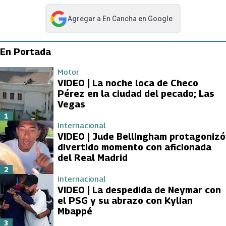
Agregar a
En Cancha
en Google
abre en nueva pestaña
En Portada
Motor
VIDEO | La noche loca de Checo
Pérez en la ciudad del pecado; Las
Vegas
1
Internacional
VIDEO | Jude Bellingham protagonizó
divertido momento con aficionada
del Real Madrid
2
Internacional
VIDEO | La despedida de Neymar con
el PSG y su abrazo con Kylian
Mbappé
3