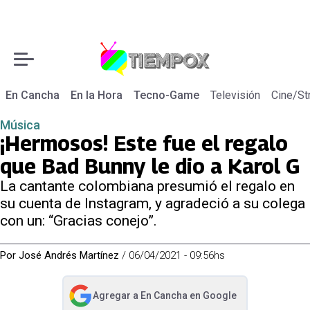
En Cancha
En la Hora
Tecno-Game
Televisión
Cine/St
Música
¡Hermosos! Este fue el regalo
que Bad Bunny le dio a Karol G
La cantante colombiana presumió el regalo en
su cuenta de Instagram, y agradeció a su colega
con un: “Gracias conejo”.
Por
José Andrés Martínez
/
06/04/2021 - 09:56hs
Agregar a
En Cancha
en Google
abre en nueva pestaña