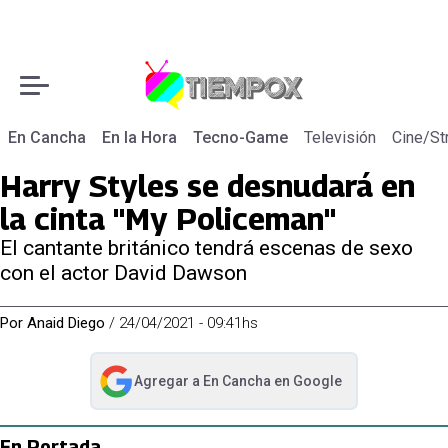
En Cancha
En la Hora
Tecno-Game
Televisión
Cine/St
Harry Styles se desnudará en
la cinta "My Policeman"
El cantante británico tendrá escenas de sexo
con el actor David Dawson
Por
Anaid Diego
/
24/04/2021 - 09:41hs
Agregar a
En Cancha
en Google
abre en nueva pestaña
En Portada