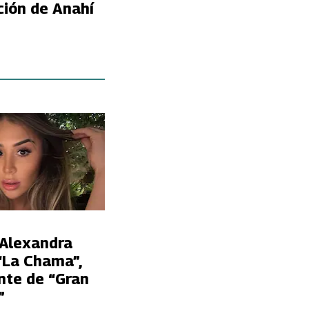
ción de Anahí
 Alexandra
“La Chama”,
nte de “Gran
”