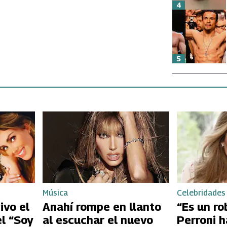
4
5
Música
Celebridades
ivo el
Anahí rompe en llanto
“Es un ro
el “Soy
al escuchar el nuevo
Perroni h