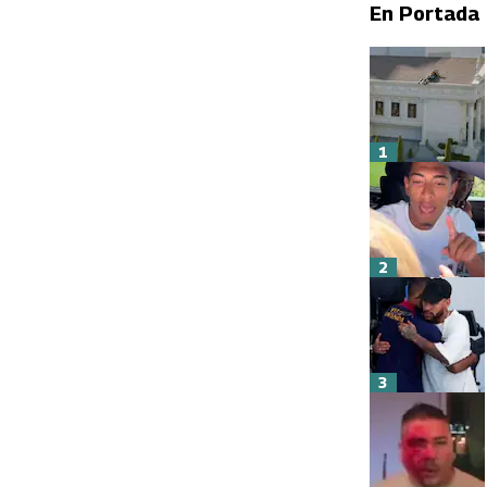
En Portada
1
2
3