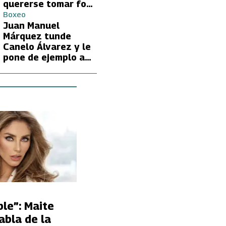
quererse tomar foto
con Lionel Messi
Boxeo
Juan Manuel
Márquez tunde
Canelo Álvarez y le
pone de ejemplo a
David Benavidez
ble”: Maite
abla de la