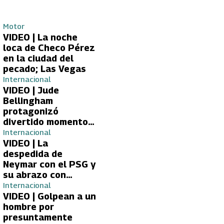
Motor
VIDEO | La noche
loca de Checo Pérez
en la ciudad del
pecado; Las Vegas
Internacional
VIDEO | Jude
Bellingham
protagonizó
divertido momento
con aficionada del
Internacional
Real Madrid
VIDEO | La
despedida de
Neymar con el PSG y
su abrazo con
Kylian Mbappé
Internacional
VIDEO | Golpean a un
hombre por
presuntamente