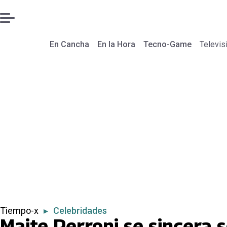
En Cancha
En la Hora
Tecno-Game
Televis
Tiempo-x
▸
Celebridades
Maite Perroni se sincera 