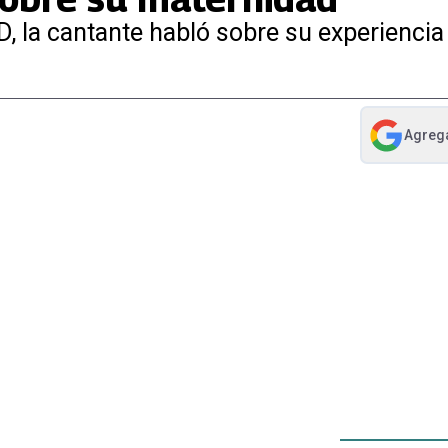
RBD, la cantante habló sobre su experien
Agreg
abre en nue