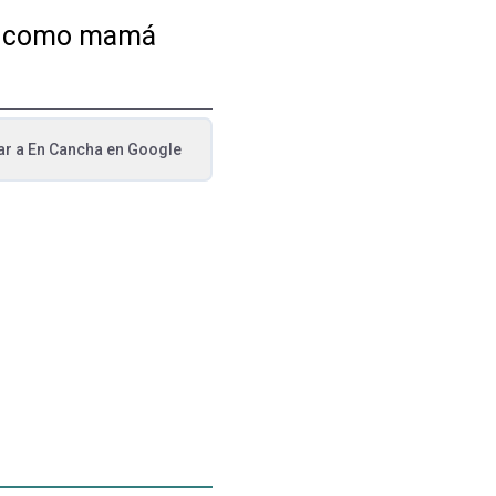
cia como mamá
ar a
En Cancha
en Google
va pestaña