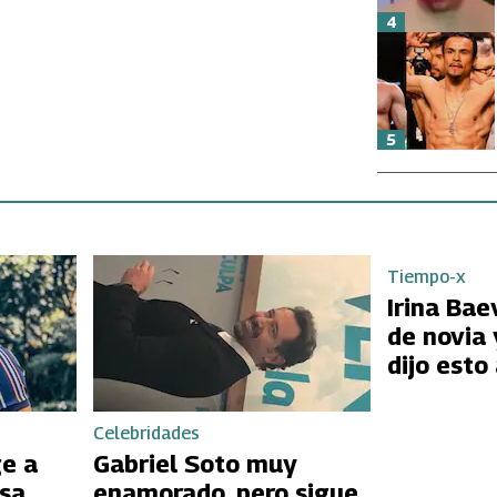
4
5
Tiempo-x
Irina Bae
de novia 
dijo esto 
Celebridades
ge a
Gabriel Soto muy
sa
enamorado, pero sigue