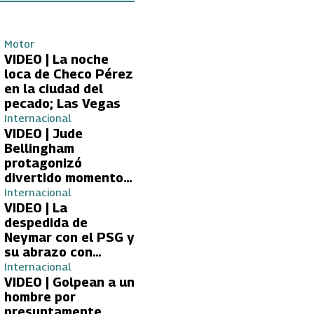
Motor
VIDEO | La noche
loca de Checo Pérez
en la ciudad del
pecado; Las Vegas
Internacional
VIDEO | Jude
Bellingham
protagonizó
divertido momento
con aficionada del
Internacional
Real Madrid
VIDEO | La
despedida de
Neymar con el PSG y
su abrazo con
Kylian Mbappé
Internacional
VIDEO | Golpean a un
hombre por
presuntamente