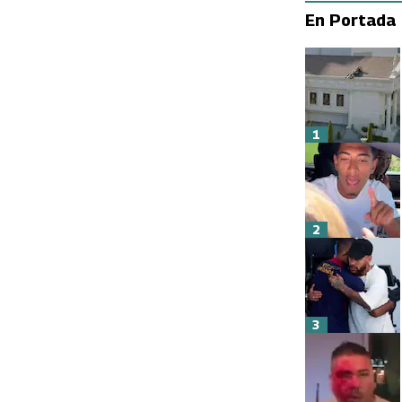
En Portada
1
2
3