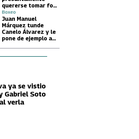
quererse tomar foto
con Lionel Messi
Boxeo
Juan Manuel
Márquez tunde
Canelo Álvarez y le
pone de ejemplo a
David Benavidez
va ya se vistio
y Gabriel Soto
al verla