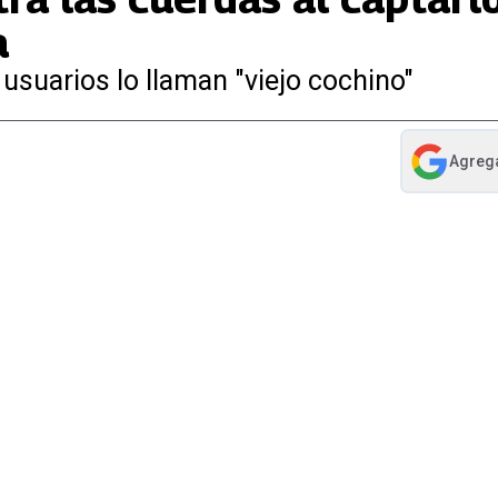
a
 usuarios lo llaman "viejo cochino"
Agreg
abre en nue