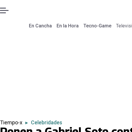
En Cancha
En la Hora
Tecno-Game
Televis
Tiempo-x
▸
Celebridades
Ponen a Gabriel Soto cont