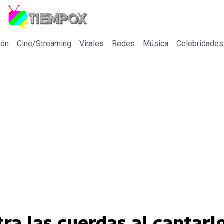
ión
Cine/Streaming
Virales
Redes
Música
Celebridades
ra las cuerdas al captarl