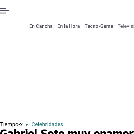
En Cancha
En la Hora
Tecno-Game
Televis
Tiempo-x
▸
Celebridades
Gabriel Soto muy enamora