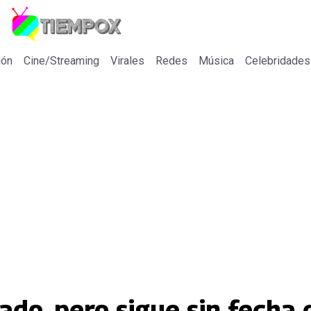
ión
Cine/Streaming
Virales
Redes
Música
Celebridades
do, pero sigue sin fecha 