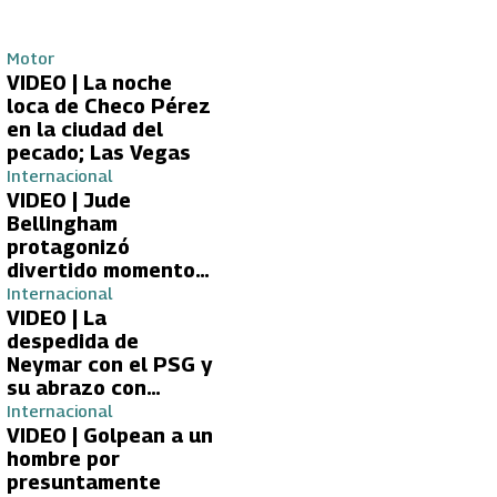
Motor
VIDEO | La noche
loca de Checo Pérez
en la ciudad del
pecado; Las Vegas
Internacional
VIDEO | Jude
Bellingham
protagonizó
divertido momento
con aficionada del
Internacional
Real Madrid
VIDEO | La
despedida de
Neymar con el PSG y
su abrazo con
Kylian Mbappé
Internacional
VIDEO | Golpean a un
hombre por
presuntamente