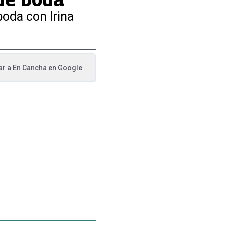
boda con Irina
ar a
En Cancha
en Google
va pestaña