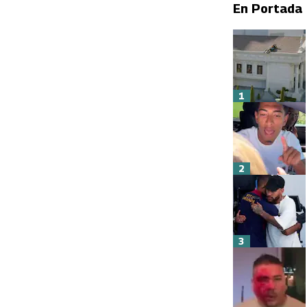
En Portada
1
2
3