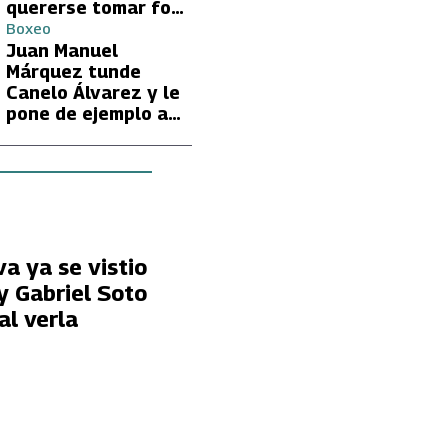
quererse tomar foto
con Lionel Messi
Boxeo
Juan Manuel
Márquez tunde
Canelo Álvarez y le
pone de ejemplo a
David Benavidez
va ya se vistio
y Gabriel Soto
al verla