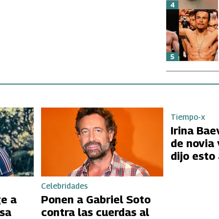
4
5
Tiempo-x
Irina Bae
de novia 
dijo esto 
Celebridades
ge a
Ponen a Gabriel Soto
sa
contra las cuerdas al