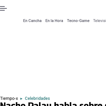
En Cancha
En la Hora
Tecno-Game
Televis
Tiempo-x
▸
Celebridades
Nacho Palau habla sobre 