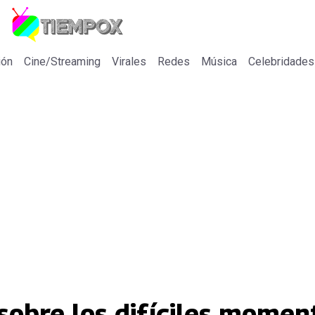
ión
Cine/Streaming
Virales
Redes
Música
Celebridades
sobre los difíciles momen