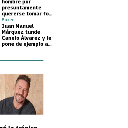
hombre por
presuntamente
quererse tomar foto
con Lionel Messi
Boxeo
Juan Manuel
Márquez tunde
Canelo Álvarez y le
pone de ejemplo a
David Benavidez