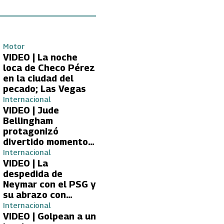
Motor
VIDEO | La noche
loca de Checo Pérez
en la ciudad del
pecado; Las Vegas
Internacional
VIDEO | Jude
Bellingham
protagonizó
divertido momento
con aficionada del
Internacional
Real Madrid
VIDEO | La
despedida de
Neymar con el PSG y
su abrazo con
Kylian Mbappé
Internacional
VIDEO | Golpean a un