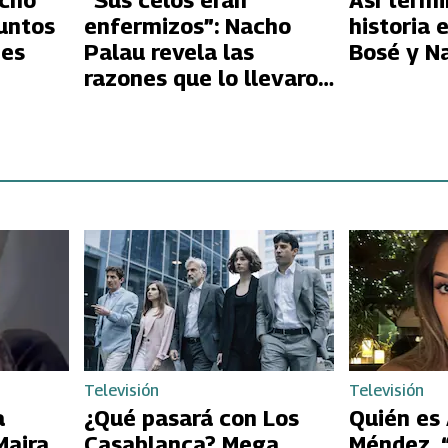
acho
“Sus celos eran
Así termi
juntos
enfermizos”: Nacho
historia 
nes
Palau revela las
Bosé y N
razones que lo llevaron
a dejar a Miguel Bosé,
tras 26 años
Televisión
Televisión
a
¿Qué pasará con Los
Quién es
Maira
Casablanca? Mega
Méndez, 