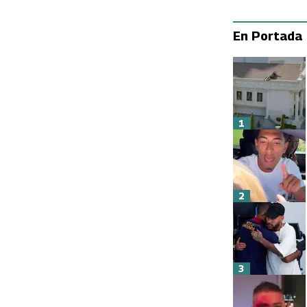
En Portada
1
2
3