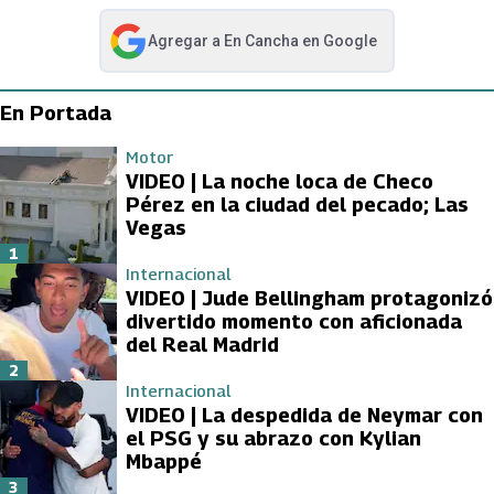
Agregar a
En Cancha
en Google
abre en nueva pestaña
En Portada
Motor
VIDEO | La noche loca de Checo
Pérez en la ciudad del pecado; Las
Vegas
1
Internacional
VIDEO | Jude Bellingham protagonizó
divertido momento con aficionada
del Real Madrid
2
Internacional
VIDEO | La despedida de Neymar con
el PSG y su abrazo con Kylian
Mbappé
3