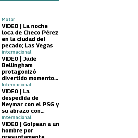
Motor
VIDEO | La noche
loca de Checo Pérez
en la ciudad del
pecado; Las Vegas
Internacional
VIDEO | Jude
Bellingham
protagonizó
divertido momento
con aficionada del
Internacional
Real Madrid
VIDEO | La
despedida de
Neymar con el PSG y
su abrazo con
Kylian Mbappé
Internacional
VIDEO | Golpean a un
hombre por
presuntamente