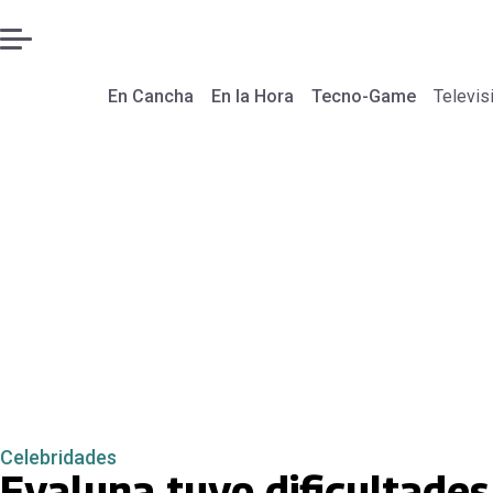
En Cancha
En la Hora
Tecno-Game
Televis
Celebridades
Evaluna tuvo dificultade