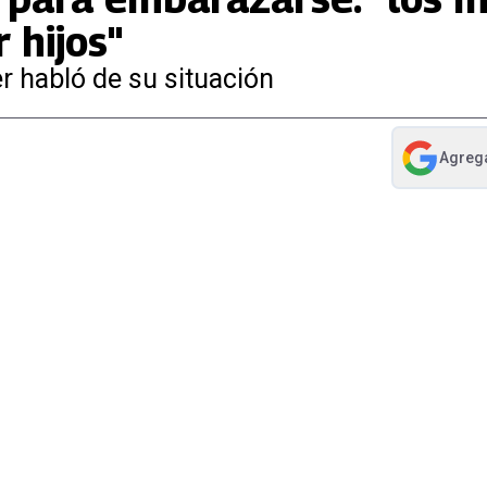
 hijos"
er habló de su situación
Agreg
abre en nue