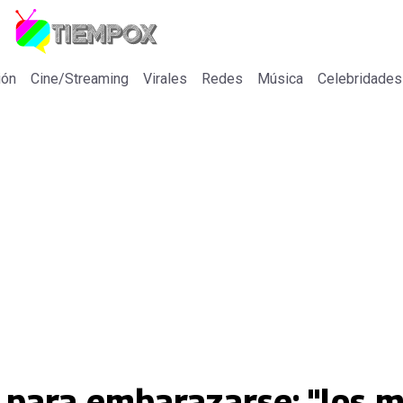
ión
Cine/Streaming
Virales
Redes
Música
Celebridades
s para embarazarse: "los 