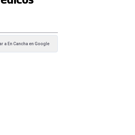
ar a
En Cancha
en Google
va pestaña