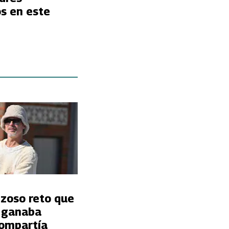
s en este
nzoso reto que
t ganaba
ompartía