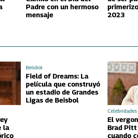
Padre con un hermoso
primerizo
mensaje
2023
es de
Beisbol
Field of Dreams: La
película que construyó
un estadio de Grandes
Ligas de Beisbol
Celebridades
rey
El vergo
 la
Brad Pit
órico
cuando c