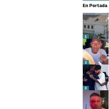
En Portada
1
2
3