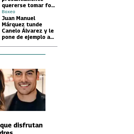
quererse tomar foto
con Lionel Messi
Boxeo
Juan Manuel
Márquez tunde
Canelo Álvarez y le
pone de ejemplo a
David Benavidez
que disfrutan
dres