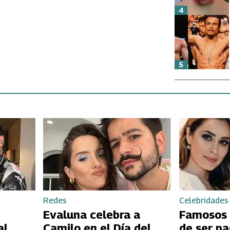
4
5
Redes
Celebridades
Evaluna celebra a
Famosos 
al
Camilo en el Día del
de ser pa