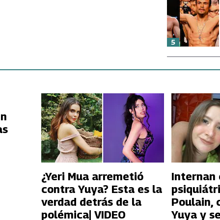
5
en
as
¿Yeri Mua arremetió
Internan 
contra Yuya? Esta es la
psiquiátr
verdad detrás de la
Poulain,
polémica| VIDEO
Yuya y s