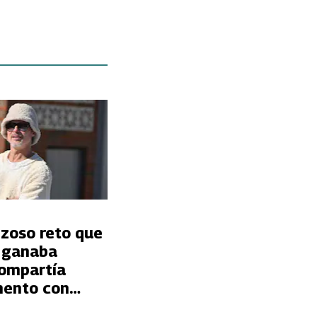
nzoso reto que
t ganaba
ompartía
ento con
estley