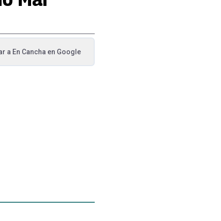
ar a
En Cancha
en Google
va pestaña