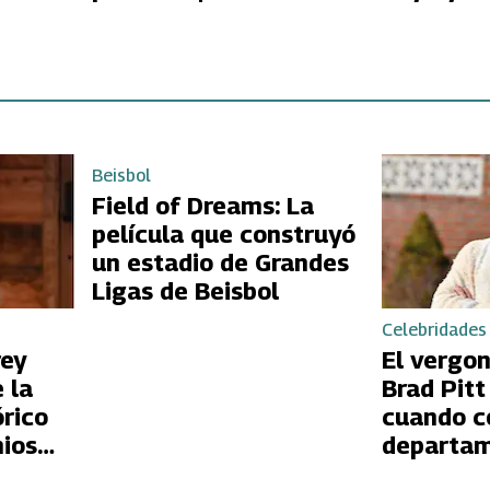
polémica
Beisbol
Field of Dreams: La
película que construyó
un estadio de Grandes
Ligas de Beisbol
Celebridades
rey
El vergo
 la
Brad Pit
órico
cuando c
ios
departam
Jason Pri