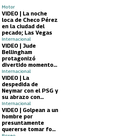
Motor
VIDEO | La noche
loca de Checo Pérez
en la ciudad del
pecado; Las Vegas
Internacional
VIDEO | Jude
Bellingham
protagonizó
divertido momento
con aficionada del
Internacional
Real Madrid
VIDEO | La
despedida de
Neymar con el PSG y
su abrazo con
Kylian Mbappé
Internacional
VIDEO | Golpean a un
hombre por
presuntamente
quererse tomar foto
con Lionel Messi
Boxeo