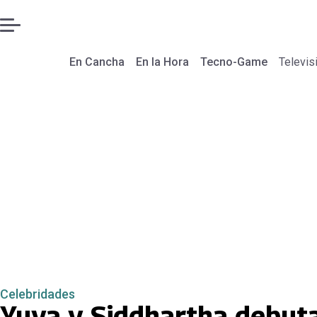
En Cancha
En la Hora
Tecno-Game
Televis
Celebridades
Yuya y Siddhartha debut