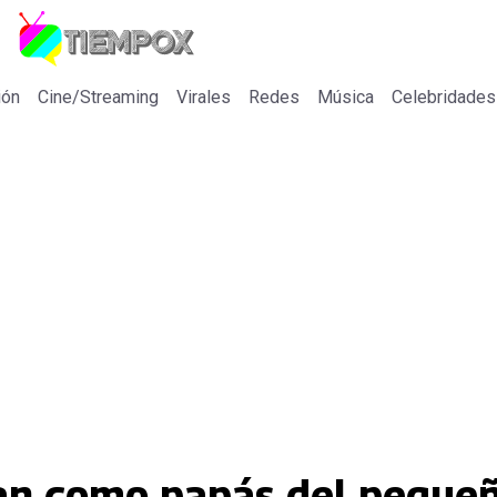
ión
Cine/Streaming
Virales
Redes
Música
Celebridades
an como papás del peque