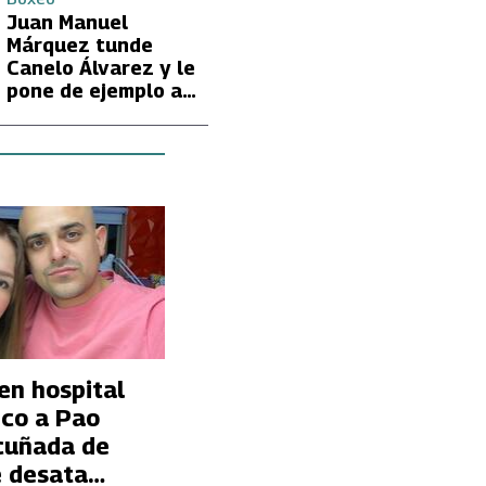
Juan Manuel
Márquez tunde
Canelo Álvarez y le
pone de ejemplo a
David Benavidez
en hospital
ico a Pao
 cuñada de
e desata