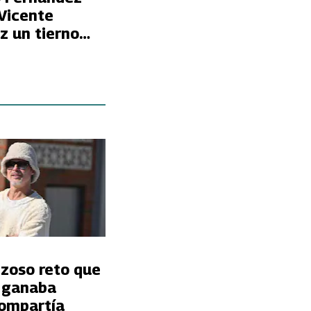
 Vicente
z un tierno
n el Día del
nzoso reto que
t ganaba
ompartía