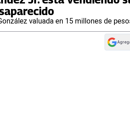
esaparecido
 González valuada en 15 millones de peso
Agreg
abre en nue