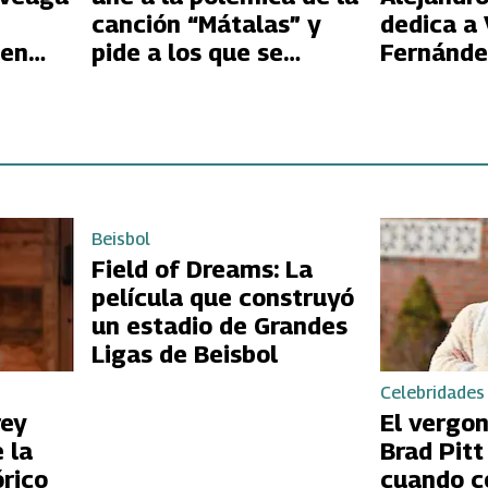
canción “Mátalas” y
dedica a
 en
pide a los que se
Fernánde
ofenden salir de su
mensaje e
concierto
Padre
Beisbol
Field of Dreams: La
película que construyó
un estadio de Grandes
Ligas de Beisbol
Celebridades
rey
El vergo
 la
Brad Pit
órico
cuando c