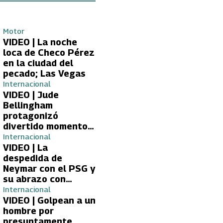
Motor
VIDEO | La noche
loca de Checo Pérez
en la ciudad del
pecado; Las Vegas
Internacional
VIDEO | Jude
Bellingham
protagonizó
divertido momento
con aficionada del
Internacional
Real Madrid
VIDEO | La
despedida de
Neymar con el PSG y
su abrazo con
Kylian Mbappé
Internacional
VIDEO | Golpean a un
hombre por
presuntamente