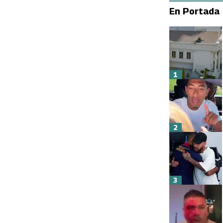
En Portada
1
2
3