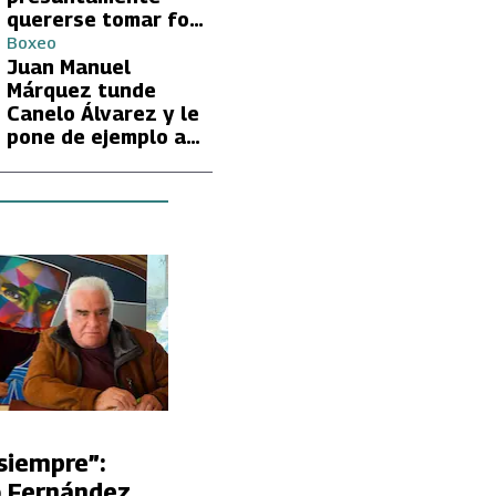
quererse tomar foto
con Lionel Messi
Boxeo
Juan Manuel
Márquez tunde
Canelo Álvarez y le
pone de ejemplo a
David Benavidez
siempre”:
o Fernández