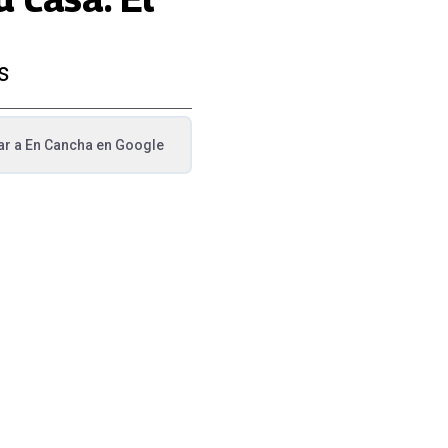
s
ar a
En Cancha
en Google
va pestaña