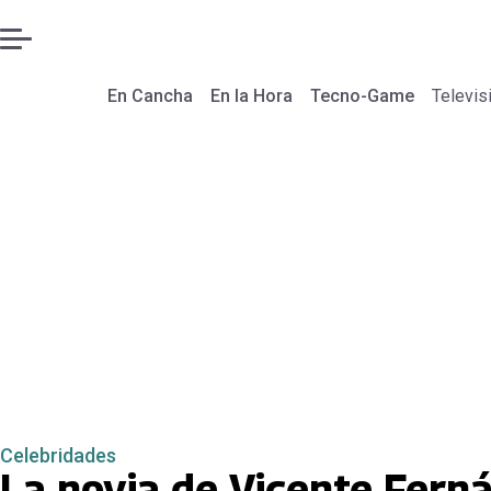
En Cancha
En la Hora
Tecno-Game
Televis
Celebridades
La novia de Vicente Ferná