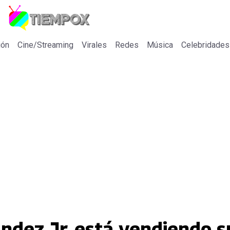
ión
Cine/Streaming
Virales
Redes
Música
Celebridades
ndez Jr. está vendiendo su