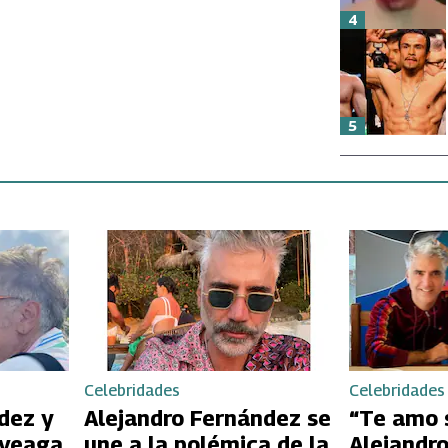
4
5
Celebridades
Celebridades
dez y
Alejandro Fernández se
“Te amo 
aveaga
une a la polémica de la
Alejandr