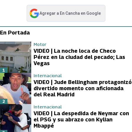
Agregar a
En Cancha
en Google
abre en nueva pestaña
En Portada
Motor
VIDEO | La noche loca de Checo
Pérez en la ciudad del pecado; Las
Vegas
1
Internacional
VIDEO | Jude Bellingham protagonizó
divertido momento con aficionada
del Real Madrid
2
Internacional
VIDEO | La despedida de Neymar con
el PSG y su abrazo con Kylian
Mbappé