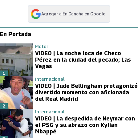
Agregar a
En Cancha
en Google
abre en nueva pestaña
En Portada
Motor
VIDEO | La noche loca de Checo
Pérez en la ciudad del pecado; Las
Vegas
1
Internacional
VIDEO | Jude Bellingham protagonizó
divertido momento con aficionada
del Real Madrid
2
Internacional
VIDEO | La despedida de Neymar con
el PSG y su abrazo con Kylian
Mbappé