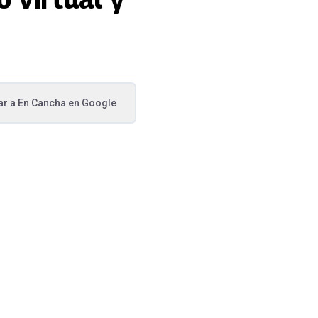
ar a
En Cancha
en Google
va pestaña