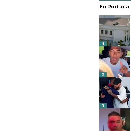
En Portada
1
2
3