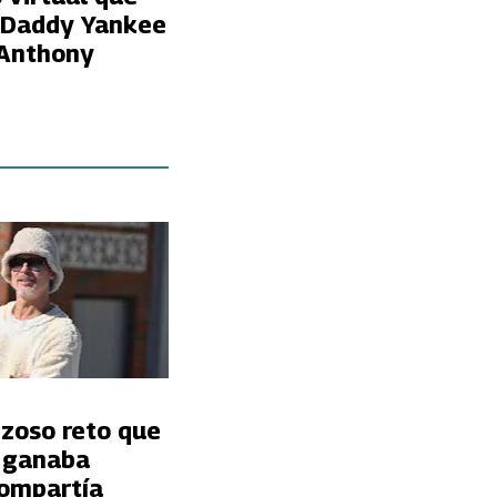
a Daddy Yankee
 Anthony
nzoso reto que
t ganaba
ompartía