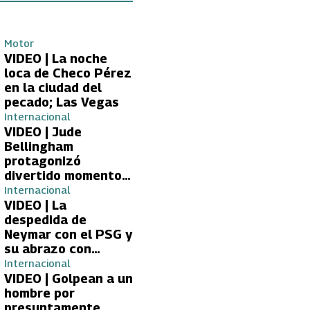
Motor
VIDEO | La noche
loca de Checo Pérez
en la ciudad del
pecado; Las Vegas
Internacional
VIDEO | Jude
Bellingham
protagonizó
divertido momento
con aficionada del
Internacional
Real Madrid
VIDEO | La
despedida de
Neymar con el PSG y
su abrazo con
Kylian Mbappé
Internacional
VIDEO | Golpean a un
hombre por
presuntamente