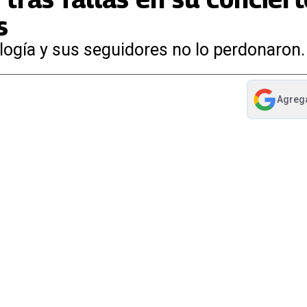
s
ología y sus seguidores no lo perdonaron.
Agreg
abre en nue