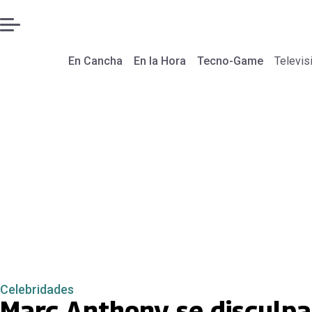
En Cancha
En la Hora
Tecno-Game
Televis
Celebridades
Marc Anthony se disculpa 