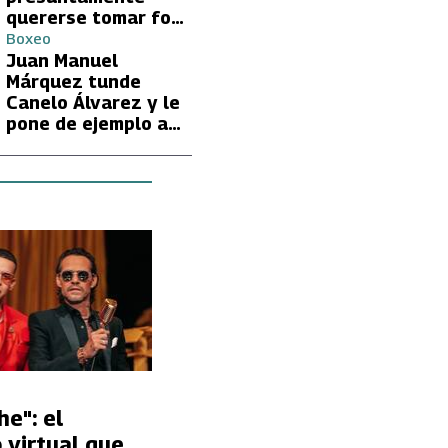
quererse tomar foto
con Lionel Messi
Boxeo
Juan Manuel
Márquez tunde
Canelo Álvarez y le
pone de ejemplo a
David Benavidez
e": el
 virtual que