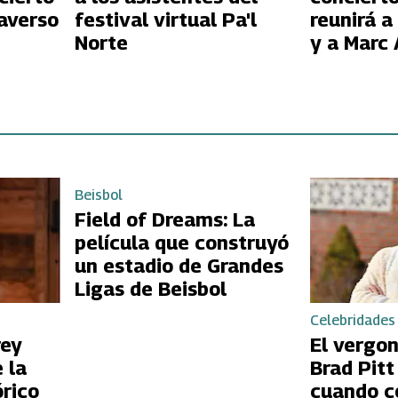
taverso
festival virtual Pa'l
reunirá 
Norte
y a Marc
Beisbol
Field of Dreams: La
película que construyó
un estadio de Grandes
Ligas de Beisbol
Celebridades
rey
El vergo
 la
Brad Pit
órico
cuando c