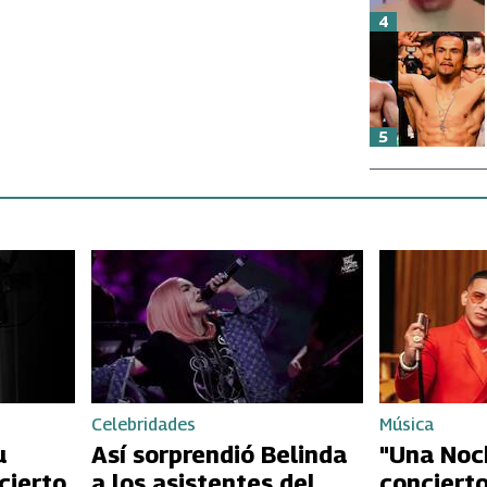
4
5
Celebridades
Música
u
Así sorprendió Belinda
"Una Noch
cierto
a los asistentes del
concierto