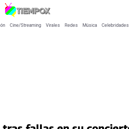
ión
Cine/Streaming
Virales
Redes
Música
Celebridades
tras fallas en su conciert