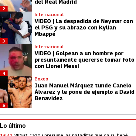
del Real Madrid
2
Internacional
VIDEO | La despedida de Neymar con
el PSG y su abrazo con Kylian
Mbappé
3
Internacional
VIDEO | Golpean a un hombre por
presuntamente quererse tomar foto
con Lionel Messi
4
Boxeo
Juan Manuel Márquez tunde Canelo
Álvarez y le pone de ejemplo a David
Benavidez
5
Lo último
VIDEO: Cazzu presume las pataditas que da su bebé
15:41