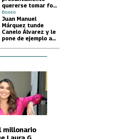
quererse tomar foto
con Lionel Messi
Boxeo
Juan Manuel
Márquez tunde
Canelo Álvarez y le
pone de ejemplo a
David Benavidez
 millonario
ue Laura G