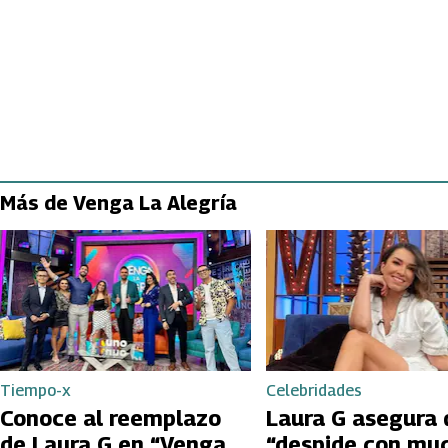
Más de Venga La Alegría
Tiempo-x
Celebridades
Conoce al reemplazo
Laura G asegura 
de Laura G en “Venga
“despide con mu