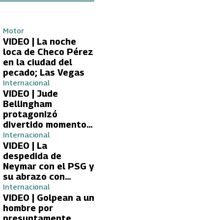
Motor
VIDEO | La noche
loca de Checo Pérez
en la ciudad del
pecado; Las Vegas
Internacional
VIDEO | Jude
Bellingham
protagonizó
divertido momento
con aficionada del
Internacional
Real Madrid
VIDEO | La
despedida de
Neymar con el PSG y
su abrazo con
Kylian Mbappé
Internacional
VIDEO | Golpean a un
hombre por
presuntamente