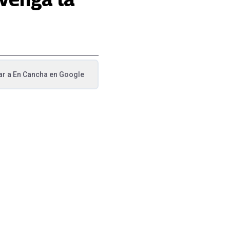
ar a
En Cancha
en Google
va pestaña