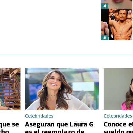
4
5
Celebridades
Celebridades
que se
Aseguran que Laura G
Conoce el
cho
es el reemplazo de
sueldo q