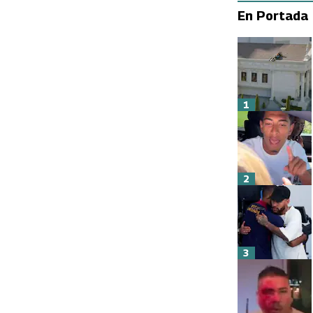
En Portada
1
2
3