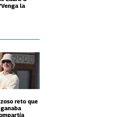
“Venga la
nzoso reto que
t ganaba
ompartía