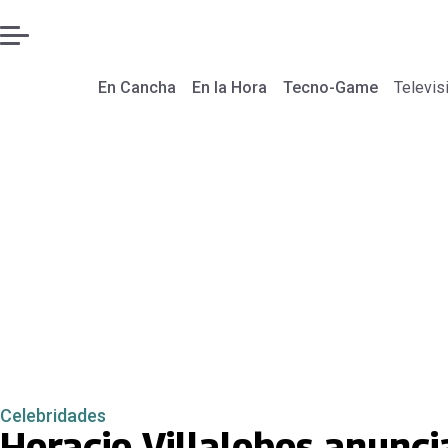
En Cancha
En la Hora
Tecno-Game
Televis
Celebridades
Horacio Villalobos anunci