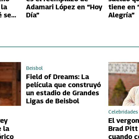
la
Adamari López en “Hoy
tiene en 
é se
Día”
Alegría”
Beisbol
Field of Dreams: La
película que construyó
un estadio de Grandes
Ligas de Beisbol
Celebridades
rey
El vergo
 la
Brad Pit
órico
cuando c