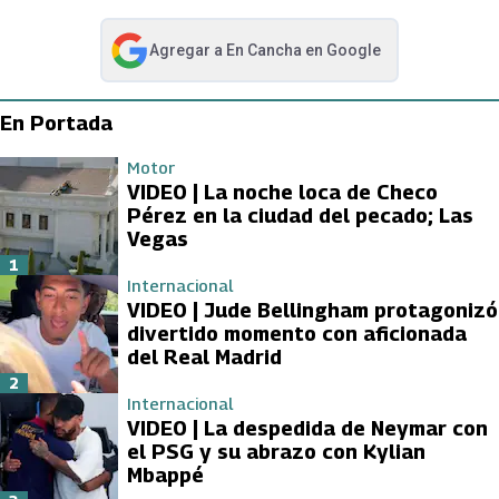
Agregar a
En Cancha
en Google
abre en nueva pestaña
En Portada
Motor
VIDEO | La noche loca de Checo
Pérez en la ciudad del pecado; Las
Vegas
1
Internacional
VIDEO | Jude Bellingham protagonizó
divertido momento con aficionada
del Real Madrid
2
Internacional
VIDEO | La despedida de Neymar con
el PSG y su abrazo con Kylian
Mbappé