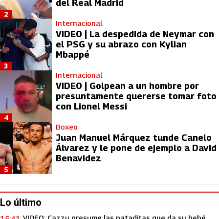
del Real Madrid
2
Internacional
VIDEO | La despedida de Neymar con
el PSG y su abrazo con Kylian
Mbappé
3
Internacional
VIDEO | Golpean a un hombre por
presuntamente quererse tomar foto
con Lionel Messi
4
Boxeo
Juan Manuel Márquez tunde Canelo
Álvarez y le pone de ejemplo a David
Benavidez
5
Lo último
VIDEO: Cazzu presume las pataditas que da su bebé
15:41