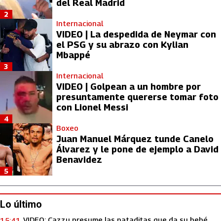
del Real Madrid
2
Internacional
VIDEO | La despedida de Neymar con
el PSG y su abrazo con Kylian
Mbappé
3
Internacional
VIDEO | Golpean a un hombre por
presuntamente quererse tomar foto
con Lionel Messi
4
Boxeo
Juan Manuel Márquez tunde Canelo
Álvarez y le pone de ejemplo a David
Benavidez
5
Lo último
VIDEO: Cazzu presume las pataditas que da su bebé
15:41