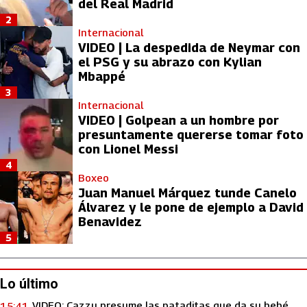
del Real Madrid
2
Internacional
VIDEO | La despedida de Neymar con
el PSG y su abrazo con Kylian
Mbappé
3
Internacional
VIDEO | Golpean a un hombre por
presuntamente quererse tomar foto
con Lionel Messi
4
Boxeo
Juan Manuel Márquez tunde Canelo
Álvarez y le pone de ejemplo a David
Benavidez
5
Lo último
VIDEO: Cazzu presume las pataditas que da su bebé
15:41