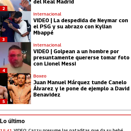
del Real Madrid
2
Internacional
VIDEO | La despedida de Neymar con
el PSG y su abrazo con Kylian
Mbappé
3
Internacional
VIDEO | Golpean a un hombre por
presuntamente quererse tomar foto
con Lionel Messi
4
Boxeo
Juan Manuel Márquez tunde Canelo
Álvarez y le pone de ejemplo a David
Benavidez
5
Lo último
VIDEO: Cazzu presume las pataditas que da su bebé
15:41