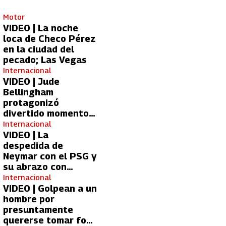
Motor
VIDEO | La noche
loca de Checo Pérez
en la ciudad del
pecado; Las Vegas
Internacional
VIDEO | Jude
Bellingham
protagonizó
divertido momento
con aficionada del
Internacional
Real Madrid
VIDEO | La
despedida de
Neymar con el PSG y
su abrazo con
Kylian Mbappé
Internacional
VIDEO | Golpean a un
hombre por
presuntamente
quererse tomar foto