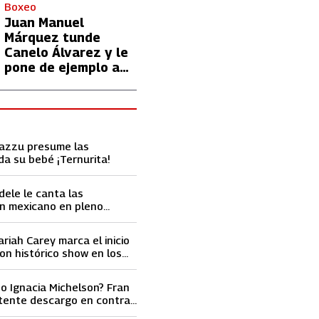
con Lionel Messi
Boxeo
Juan Manuel
Márquez tunde
Canelo Álvarez y le
pone de ejemplo a
David Benavidez
Cazzu presume las
da su bebé ¡Ternurita!
dele le canta las
n mexicano en pleno
ace llorar
ariah Carey marca el inicio
on histórico show en los
ard 2023
o Ignacia Michelson? Fran
tente descargo en contra