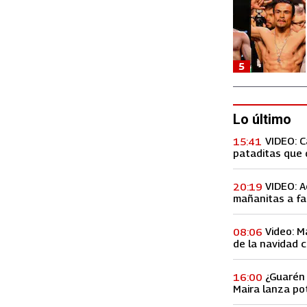
5
Lo último
VIDEO: 
15:41
pataditas que 
VIDEO: A
20:19
mañanitas a fa
concierto, lo h
Video: M
08:06
de la navidad c
Premios Billbo
¿Guarén 
16:00
Maira lanza po
de ex amiga