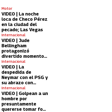
Motor
VIDEO | La noche
loca de Checo Pérez
en la ciudad del
pecado; Las Vegas
Internacional
VIDEO | Jude
Bellingham
protagonizó
divertido momento
con aficionada del
Internacional
Real Madrid
VIDEO | La
despedida de
Neymar con el PSG y
su abrazo con
Kylian Mbappé
Internacional
VIDEO | Golpean a un
hombre por
presuntamente
quererse tomar foto