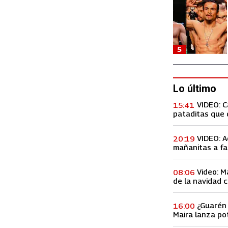
5
Lo último
VIDEO: 
15:41
pataditas que 
VIDEO: A
20:19
mañanitas a fa
concierto, lo h
Video: M
08:06
de la navidad c
Premios Billbo
¿Guarén 
16:00
Maira lanza po
de ex amiga