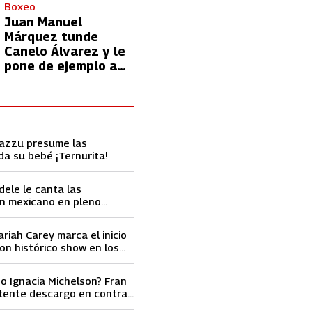
con Lionel Messi
Boxeo
Juan Manuel
Márquez tunde
Canelo Álvarez y le
pone de ejemplo a
David Benavidez
Cazzu presume las
da su bebé ¡Ternurita!
dele le canta las
n mexicano en pleno
ace llorar
ariah Carey marca el inicio
on histórico show en los
ard 2023
o Ignacia Michelson? Fran
tente descargo en contra